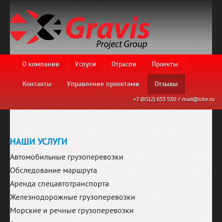
О компании
Услуги
Отрасли
Проекты
Контакты
Управление проектами
Отзывы
+7 (8512) 633 530 /
mail@site.ru
НАШИ УСЛУГИ
Автомобильные грузоперевозки
Обследование маршрута
Аренда спецавтотранспорта
Железнодорожные грузоперевозки
Морские и речные грузоперевозки