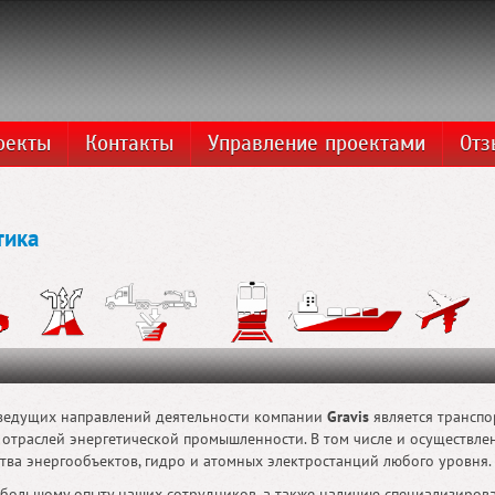
оекты
Контакты
Управление проектами
От
тика
ведущих направлений деятельности компании
Gravis
является транспо
 отраслей энергетической промышленности. В том числе и осуществле
тва энергообъектов, гидро и атомных электростанций любого уровня.
 большому опыту наших сотрудников, а также наличию специализиро