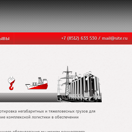
зывы
+7 (8512) 633 530 /
mail@site.ru
ртировка негабаритных и тяжеловесных грузов для
ние комплексной логистики в обеспечении
ванного оборудования мы можем осуществлять